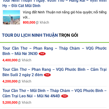
Tour Ninh Thuận 1 ngày: Vườn Tho – Hang Rái – Vịnh Vĩnh
Hy – Đồi Cát Mũi Dinh
Vùng đất Ninh Thuận nơi nắng gió hòa quyện; nổi tiếng
với...
800,000
₫/ khách
TOUR DU LỊCH NINH THUẬN
TRỌN GÓI
Tour Cần Thơ – Phan Rang – Tháp Chàm – VQG Phước
Bình – Mũi Né 3N3Đ
4,400,000
₫/ khách
Tour Cần Thơ – Phan Rang – VQG Phước Bình – Cắm Trại
Bên Suối 2 ngày 2 đêm
4,200,000
₫/ khách
Tour Cần Thơ – Mũi Dinh – Tháp Chàm – VQG Phước Bình –
Cắm Trại Leo Núi – Mũi Né 4N4Đ
5,200,000
₫/ khách