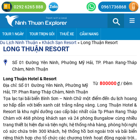
0292 6265 888
0961736868
≡
TOUR 1 NGÀY
TOUR TRỌN GÓI
THUÊ XE
CẨM NANG
Du Lịch Ninh Thuận
»
Khách Sạn Resort
»
Long Thuận Resort
LONG THUẬN RESORT
Số 01 Đường Yên Ninh, Phường Mỹ Hải, TP. Phan Rang-Tháp
Chàm, Ninh Thuận
Long Thuận Hotel & Resort
800000
Từ
₫ / Đêm
Địa chỉ: Số 01 Đường Yên Ninh, Phường Mỹ
Hải, TP. Phan Rang-Tháp Chàm, Ninh Thuận
Tọa lạc tại bãi biển Bình Sơn – Ninh Chữ một điểm đến du lịch hoang
sơ hấp dẫn với biển xanh cát trắng nắng vàng. Long Thuận Hotel &
Resort là khu nghỉ dưỡng cao cấp bậc nhất của Tp Phan Rang Tháp
Chàm với 468 phòng khách sạn và 24 phòng Bungalow cùng nhiều
trang thiết bị hiện đại và tiện nghi, hệ thống nhà hàng, phòng hội nghị
có sức chứa trên 300 khách, hệ thống hồ bơi ngoài trời và bãi biển
riêng thích hợp cho tổ chức các chương trình hoạt động ngoài trời…