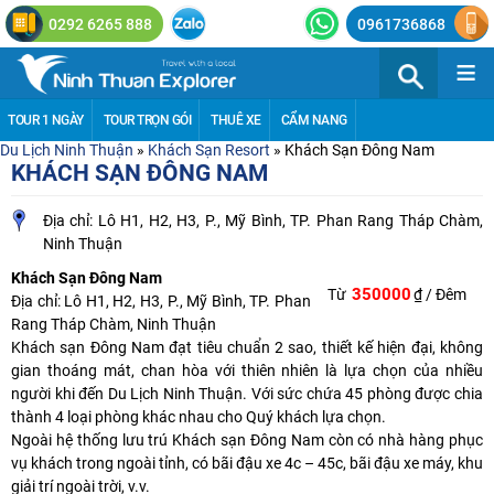
0292 6265 888
0961736868
≡
TOUR 1 NGÀY
TOUR TRỌN GÓI
THUÊ XE
CẨM NANG
Du Lịch Ninh Thuận
»
Khách Sạn Resort
»
Khách Sạn Đông Nam
KHÁCH SẠN ĐÔNG NAM
Địa chỉ: Lô H1, H2, H3, P., Mỹ Bình, TP. Phan Rang Tháp Chàm,
Ninh Thuận
Khách Sạn Đông Nam
350000
Từ
₫ / Đêm
Địa chỉ: Lô H1, H2, H3, P., Mỹ Bình, TP. Phan
Rang Tháp Chàm, Ninh Thuận
Khách sạn Đông Nam đạt tiêu chuẩn 2 sao, thiết kế hiện đại, không
gian thoáng mát, chan hòa với thiên nhiên là lựa chọn của nhiều
người khi đến
Du Lịch Ninh Thuận
. Với sức chứa 45 phòng được chia
thành 4 loại phòng khác nhau cho Quý khách lựa chọn.
Ngoài hệ thống lưu trú Khách sạn Đông Nam còn có nhà hàng phục
vụ khách trong ngoài tỉnh, có bãi đậu xe 4c – 45c, bãi đậu xe máy, khu
giải trí ngoài trời, v.v.