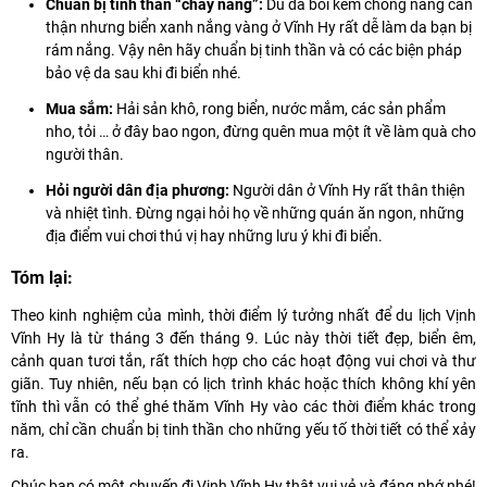
Chuẩn bị tinh thần “cháy nắng”:
Dù đã bôi kem chống nắng cẩn
thận nhưng biển xanh nắng vàng ở Vĩnh Hy rất dễ làm da bạn bị
rám nắng. Vậy nên hãy chuẩn bị tinh thần và có các biện pháp
bảo vệ da sau khi đi biển nhé.
Mua sắm:
Hải sản khô, rong biển, nước mắm, các sản phẩm
nho, tỏi … ở đây bao ngon, đừng quên mua một ít về làm quà cho
người thân.
Hỏi người dân địa phương:
Người dân ở Vĩnh Hy rất thân thiện
và nhiệt tình. Đừng ngại hỏi họ về những quán ăn ngon, những
địa điểm vui chơi thú vị hay những lưu ý khi đi biển.
Tóm lại:
Theo kinh nghiệm của mình, thời điểm lý tưởng nhất để du lịch Vịnh
Vĩnh Hy là từ tháng 3 đến tháng 9. Lúc này thời tiết đẹp, biển êm,
cảnh quan tươi tắn, rất thích hợp cho các hoạt động vui chơi và thư
giãn. Tuy nhiên, nếu bạn có lịch trình khác hoặc thích không khí yên
tĩnh thì vẫn có thể ghé thăm Vĩnh Hy vào các thời điểm khác trong
năm, chỉ cần chuẩn bị tinh thần cho những yếu tố thời tiết có thể xảy
ra.
Chúc bạn có một chuyến đi Vịnh Vĩnh Hy thật vui vẻ và đáng nhớ nhé!