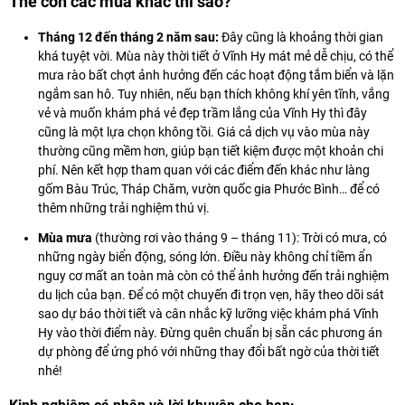
Thế còn các mùa khác thì sao?
Tháng 12 đến tháng 2 năm sau:
Đây cũng là khoảng thời gian
khá tuyệt vời. Mùa này thời tiết ở Vĩnh Hy mát mẻ dễ chịu, có thể
mưa rào bất chợt ảnh hưởng đến các hoạt động tắm biển và lặn
ngắm san hô. Tuy nhiên, nếu bạn thích không khí yên tĩnh, vắng
vẻ và muốn khám phá vẻ đẹp trầm lắng của Vĩnh Hy thì đây
cũng là một lựa chọn không tồi. Giá cả dịch vụ vào mùa này
thường cũng mềm hơn, giúp bạn tiết kiệm được một khoản chi
phí. Nên kết hợp tham quan với các điểm đến khác như làng
gốm Bàu Trúc, Tháp Chăm, vườn quốc gia Phước Bình… để có
thêm những trải nghiệm thú vị.
Mùa mưa
(thường rơi vào tháng 9 – tháng 11): Trời có mưa, có
những ngày biển động, sóng lớn. Điều này không chỉ tiềm ẩn
nguy cơ mất an toàn mà còn có thể ảnh hưởng đến trải nghiệm
du lịch của bạn. Để có một chuyến đi trọn vẹn, hãy theo dõi sát
sao dự báo thời tiết và cân nhắc kỹ lưỡng việc khám phá Vĩnh
Hy vào thời điểm này. Đừng quên chuẩn bị sẵn các phương án
dự phòng để ứng phó với những thay đổi bất ngờ của thời tiết
nhé!