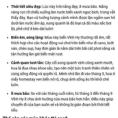
Thời tiết siêu đẹp:
Lúc này trời nắng đẹp, ít mưa bão. Nắng
vàng rực rỡ chiếu xuống làn nước biển xanh ngọc bích, trong vắt
thấy đáy. Bạn cứ tưởng tượng cảnh mình được lặn ngắm san hô
dưới làn nước ấm áp, xung quanh là đủ loại cá đủ màu sắc bơi
lội, phê chữ ê kéo dài luôn!
Biển êm, sóng lặng:
Mùa này biển Vĩnh Hy thường rất êm, rất
thích hợp cho các hoạt động vui chơi trên biển như đi cano, lướt
ván, chèo sup, hay đơn giản là nằm dài trên bãi cát phơi nắng và
tận hưởng làn gió biển mát rượi.
Cảnh quan tươi tắn:
Cây cối xung quanh vịnh cũng xanh mướt,
hoa lá đua nhau khoe sắc, tạo nên một bức tranh thiên nhiên vô
cùng sống động và quyến rũ. Mình nhớ lần đi vào tháng 5, hoa ở
mấy homestay ven biển nở rộ, chụp ảnh sống ảo thì khỏi chê
luôn.
Ít mưa bão:
So với các tháng cuối năm, từ tháng 3 đến tháng 9
Vĩnh Hy ít chịu ảnh hưởng của mưa bão hơn hẳn. Điều này giúp
chuyến đi của bạn suôn sẻ và không bị gián đoạn bởi thời tiết
xấu.