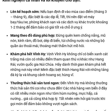
Kinh nghiệm cá nhân và lời khuyên cho bạn:
Lên kế hoạch sớm:
Nếu bạn định đi vào mùa cao điểm (tháng 3
– tháng 9), đặc biệt là các dịp lễ, Tết, thì nên đặt vé máy
bay/tàu/xe, phòng khách sạn và các dịch vụ khác trước khoảng
1-2 tháng để đảm bảo có giá tốt và chỗ ở ưng ý.
Mang theo đồ dùng phù hợp:
Đừng quên kem chống nắng, mũ
nón, kính râm, đồ bơi, dép đi biển, túi chống nước và những bộ
quần áo thoải mái, thoáng mát thấm hút mồ hôi.
Khám phá hết Vĩnh Hy:
Vịnh Vĩnh Hy không chỉ có biển xanh cát
trắng mà còn có nhiều điểm tham quan thú vị khác như Hang
Rái, vườn quốc gia Núi Chúa. Hãy dành thời gian khám phá hết
những nơi này nhé! Mình đặc biệt thích Hang Rái với những tảng
đá kỳ lạ và khung cảnh hoang sơ, hùng vĩ.
Thưởng thức hải sản tươi ngon:
Đến Vĩnh Hy mà không thưởng
thức hải sản thì coi như chưa đến! Các nhà hàng ven biển ở đây
có rất nhiều món ngon như tôm hùm nướng, mực hấp, cá
nướng… giá cả cũng khá hợp lý. Tất nhiên nên hỏi giá trước khi
gọi món để đảm bảo không vượt ngân sách.