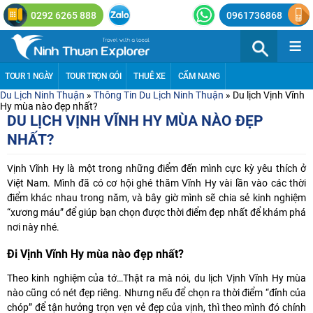
0292 6265 888
0961736868
≡
TOUR 1 NGÀY
TOUR TRỌN GÓI
THUÊ XE
CẨM NANG
Du Lịch Ninh Thuận
»
Thông Tin Du Lịch Ninh Thuận
»
Du lịch Vịnh Vĩnh
Hy mùa nào đẹp nhất?
DU LỊCH VỊNH VĨNH HY MÙA NÀO ĐẸP
NHẤT?
Vịnh Vĩnh Hy là một trong những điểm đến mình cực kỳ yêu thích ở
Việt Nam. Mình đã có cơ hội ghé thăm Vĩnh Hy vài lần vào các thời
điểm khác nhau trong năm, và bây giờ mình sẽ chia sẻ kinh nghiệm
“xương máu” để giúp bạn chọn được thời điểm đẹp nhất để khám phá
nơi này nhé.
Đi Vịnh Vĩnh Hy mùa nào đẹp nhất?
Theo kinh nghiệm của tớ…Thật ra mà nói, du lịch Vịnh Vĩnh Hy mùa
nào cũng có nét đẹp riêng. Nhưng nếu để chọn ra thời điểm “đỉnh của
chóp” để tận hưởng trọn vẹn vẻ đẹp của vịnh, thì theo mình đó chính