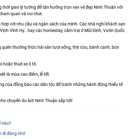
thời gian lý tưởng để tận hưởng trọn vẹn vẻ đẹp Ninh Thuận với
tham quan và vui chơi.
hù hợp với nhu cầu và ngân sách của mình. Các nhà nghỉ khách sạn
Vịnh Vĩnh Hy.. hay các homestay, cắm trại ở Mũi Dinh, Vườn Quốc
quên thưởng thức hải sản tươi sống, thịt cừu, bánh canh, bún
i hoặc thuê xe ô tô.
ệt là mùa cao điểm, lễ tết.
ưng của đồng bào các dân tộc để tránh những hành động thiếu tế
cho chuyến du lịch Ninh Thuận sắp tới!
hế nào?
n đi đáng nhớ