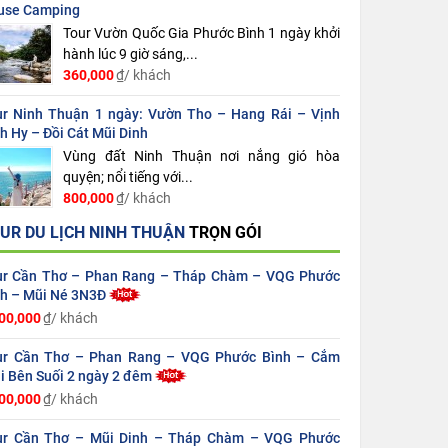
use Camping
Tour Vườn Quốc Gia Phước Bình 1 ngày khởi
hành lúc 9 giờ sáng,...
360,000
₫/ khách
ur Ninh Thuận 1 ngày: Vườn Tho – Hang Rái – Vịnh
h Hy – Đồi Cát Mũi Dinh
Vùng đất Ninh Thuận nơi nắng gió hòa
quyện; nổi tiếng với...
800,000
₫/ khách
UR DU LỊCH NINH THUẬN
TRỌN GÓI
ur Cần Thơ – Phan Rang – Tháp Chàm – VQG Phước
nh – Mũi Né 3N3Đ
00,000
₫/ khách
ur Cần Thơ – Phan Rang – VQG Phước Bình – Cắm
i Bên Suối 2 ngày 2 đêm
00,000
₫/ khách
ur Cần Thơ – Mũi Dinh – Tháp Chàm – VQG Phước