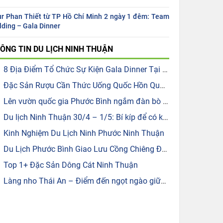
r Phan Thiết từ TP Hồ Chí Minh 2 ngày 1 đêm: Team
lding – Gala Dinner
ÔNG TIN
DU LỊCH NINH THUẬN
8 Địa Điểm Tổ Chức Sự Kiện Gala Dinner Tại Ninh Thuận
Đặc Sản Rượu Cần Thức Uống Quốc Hồn Quốc Tuý Của Người Raglai ở Ninh Thuận.
Lên vườn quốc gia Phước Bình ngắm đàn bò tót lai quý hiếm
Du lịch Ninh Thuận 30/4 – 1/5: Bí kíp để có kỳ nghỉ lễ hoàn hảo
Kinh Nghiệm Du Lịch Ninh Phước Ninh Thuận
Du Lịch Phước Bình Giao Lưu Cồng Chiêng Đồng Bào Raglai
Top 1+ Đặc Sản Dông Cát Ninh Thuận
Làng nho Thái An – Điểm đến ngọt ngào giữa nắng gió Ninh Thuận