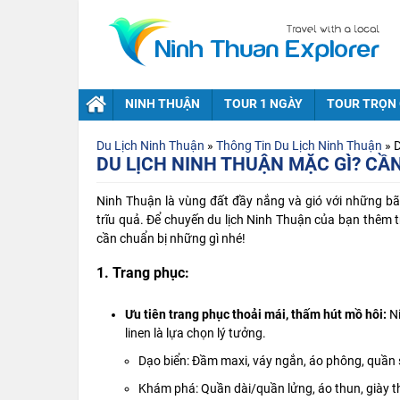
NINH THUẬN
TOUR 1 NGÀY
TOUR TRỌN 
Du Lịch Ninh Thuận
»
Thông Tin Du Lịch Ninh Thuận
»
D
DU LỊCH NINH THUẬN MẶC GÌ? CẦN
Ninh Thuận là vùng đất đầy nắng và gió với những bãi
trĩu quả. Để chuyến
du lịch Ninh Thuận
của bạn thêm t
cần chuẩn bị những gì nhé!
1. Trang phục:
Ưu tiên trang phục thoải mái, thấm hút mồ hôi:
Ni
linen là lựa chọn lý tưởng.
Dạo biển: Đầm maxi, váy ngắn, áo phông, quần 
Khám phá: Quần dài/quần lửng, áo thun, giày t