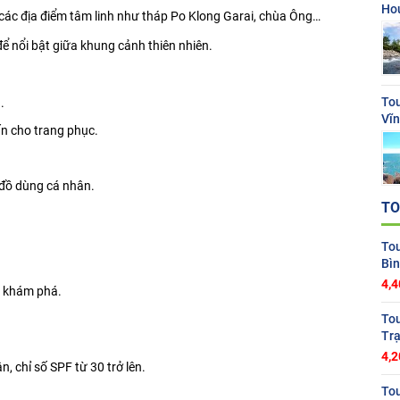
Ho
 các địa điểm tâm linh như tháp Po Klong Garai, chùa Ông…
 nổi bật giữa khung cảnh thiên nhiên.
To
.
Vĩn
n cho trang phục.
g đồ dùng cá nhân.
TO
To
Bì
4,4
i, khám phá.
To
Trạ
4,2
n, chỉ số SPF từ 30 trở lên.
To