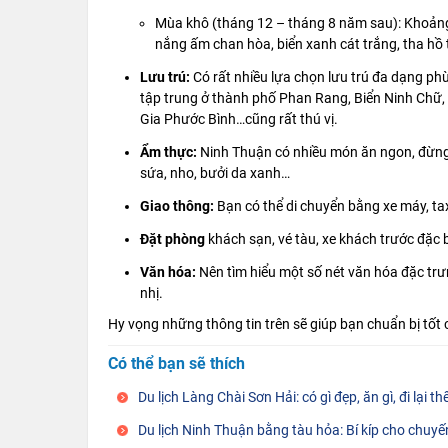
Mùa khô (tháng 12 – tháng 8 năm sau): Khoảng 
nắng ấm chan hòa, biển xanh cát trắng, tha hồ 
Lưu trú:
Có rất nhiều lựa chọn lưu trú đa dạng p
tập trung ở thành phố Phan Rang, Biển Ninh Chữ, 
Gia Phước Bình…cũng rất thú vị.
Ẩm thực:
Ninh Thuận có nhiều món ăn ngon, đừng 
sứa, nho, bưởi da xanh…
Giao thông:
Bạn có thể di chuyển bằng xe máy, tax
Đặt phòng
khách sạn, vé tàu, xe khách trước đặc bi
Văn hóa:
Nên tìm hiểu một số nét văn hóa đặc tr
nhị.
Hy vọng những thông tin trên sẽ giúp bạn chuẩn bị tốt 
Có thể bạn sẽ thích
Du lịch Làng Chài Sơn Hải: có gì đẹp, ăn gì, đi lại t
Du lịch Ninh Thuận bằng tàu hỏa: Bí kíp cho chuyế