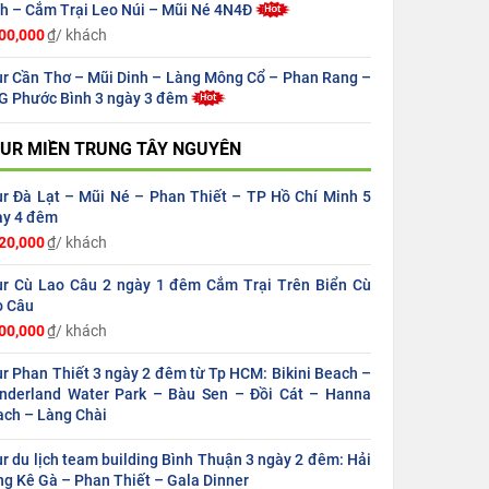
h – Cắm Trại Leo Núi – Mũi Né 4N4Đ
00,000
₫/ khách
r Cần Thơ – Mũi Dinh – Làng Mông Cổ – Phan Rang –
G Phước Bình 3 ngày 3 đêm
UR MIỀN TRUNG TÂY NGUYÊN
r Đà Lạt – Mũi Né – Phan Thiết – TP Hồ Chí Minh 5
ày 4 đêm
20,000
₫/ khách
ur Cù Lao Câu 2 ngày 1 đêm Cắm Trại Trên Biển Cù
o Câu
00,000
₫/ khách
r Phan Thiết 3 ngày 2 đêm từ Tp HCM: Bikini Beach –
nderland Water Park – Bàu Sen – Đồi Cát – Hanna
ach – Làng Chài
r du lịch team building Bình Thuận 3 ngày 2 đêm: Hải
g Kê Gà – Phan Thiết – Gala Dinner