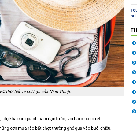
Tou
bui
TH
ới thời tiết và khí hậu của Ninh Thuận
ệt độ khá cao quanh năm đặc trưng với hai mùa rõ rệt:
hững cơn mưa rào bất chợt thường ghé qua vào buổi chiều,