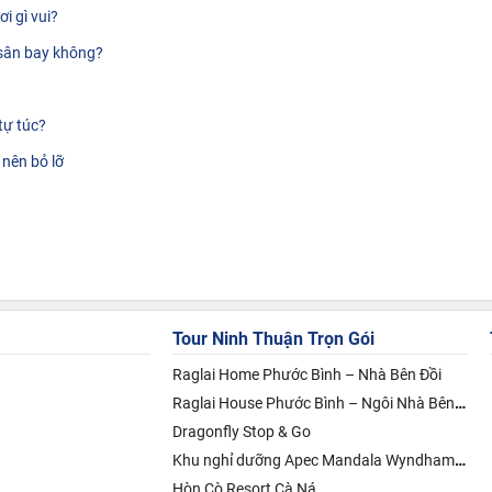
i gì vui?
 sân bay không?
tự túc?
 nên bỏ lỡ
Tour Ninh Thuận
Trọn Gói
Raglai Home Phước Bình – Nhà Bên Đồi
Raglai House Phước Bình – Ngôi Nhà Bên Suối
Dragonfly Stop & Go
Khu nghỉ dưỡng Apec Mandala Wyndham Mũi Né – Bình Thuận
Hòn Cò Resort Cà Ná