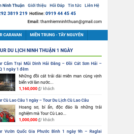
h Ninh Thuận
Giới thiệu
Hỏi Đáp
Tin tức
Liên Hệ
292 3819 219
0919 44 45 45
Hotline:
Email:
thamhiemninhthuan@gmail.com
R CARAVAN
MIỀN TRUNG - TÂY NGUYÊN
UR DU LỊCH NINH THUẬN 1 NGÀY
ur Cắm Trại Mũi Dinh Hải Đăng – Đồi Cát Sơn Hải –
Q 1 ngày 1 đêm
Những đồi cát trải dài miên man cùng vịnh
biển với làn nước...
1,160,000
₫/ khách
r Cù Lao Câu 1 ngày – Tour Du Lịch Cù Lao Câu
Hoang sơ, bí ẩn, độc đáo là những trải
nghiệm mà Tour Cù Lao...
1,000,000
₫/ khách
ur Vườn Quốc Gia Phước Bình 1 ngày 9h – Raglai