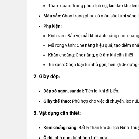
Tham quan: Trang phục lịch sự, kín đáo khi đến
Màu sắc:
Chọn trang phục có màu sắc tươi sáng để
Phụ kiện:
Kính râm: Bảo vệ mắt khỏi ánh nắng chói chang
Mũ rộng vành: Che nắng hiệu quả, tạo điểm nhấ
Khăn choàng: Che nắng, giữ ấm khi cần thiết.
Túi xách: Chọn loại túi nhỏ gọn, tiện lợi để đựn
2. Giày dép:
Dép xỏ ngón, sandal:
Tiện lợi khi đi biển.
Giày thể thao:
Phù hợp cho việc di chuyển, leo nú
3. Vật dụng cần thiết:
Kem chống nắng:
Bất ly thân khi du lịch Ninh Thuậ
Ô dù:
nhỏ gọn dự phòng trời mưa.