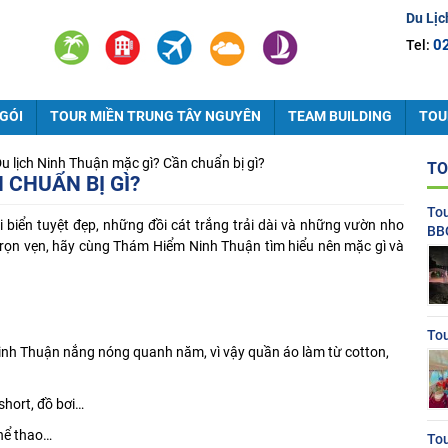
Du Lịc
0
Tel:
GÓI
TOUR MIỀN TRUNG TÂY NGUYÊN
TEAM BUILDING
TOU
u lịch Ninh Thuận mặc gì? Cần chuẩn bị gì?
TO
 CHUẨN BỊ GÌ?
To
 biển tuyệt đẹp, những đồi cát trắng trải dài và những vườn nho
BB
rọn vẹn, hãy cùng Thám Hiểm Ninh Thuận tìm hiểu nên mặc gì và
Tou
nh Thuận nắng nóng quanh năm, vì vậy quần áo làm từ cotton,
short, đồ bơi…
hể thao…
To