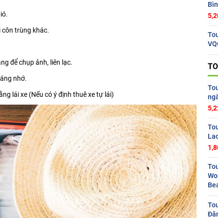
Bìn
ió.
5,2
 côn trùng khác.
Tou
VQ
g để chụp ảnh, liên lạc.
TO
đáng nhớ.
Tou
 lái xe (Nếu có ý định thuê xe tự lái)
ng
5,2
To
La
1,8
Tou
Wo
Be
Tou
Đăn