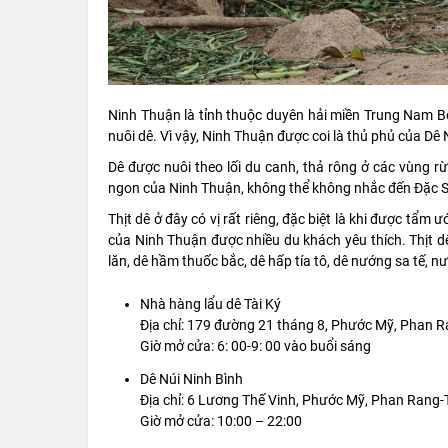
Ninh Thuận là tỉnh thuộc duyên hải miền Trung Nam Bộ
nuôi dê. Vì vậy, Ninh Thuận được coi là thủ phủ của Dê 
Dê được nuôi theo lối du canh, thả rông ở các vùng rừ
ngon của Ninh Thuận, không thể không nhắc đến Đặc Sả
Thịt dê ở đây có vị rất riêng, đặc biệt là khi được tẩ
của Ninh Thuận được nhiều du khách yêu thích. Thịt dê
lăn, dê hầm thuốc bắc, dê hấp tía tô, dê nướng sa tế, 
Nhà hàng lẩu dê Tài Ký
Địa chỉ: 179 đường 21 tháng 8, Phước Mỹ, Phan 
Giờ mở cửa: 6: 00-9: 00 vào buổi sáng
Dê Núi Ninh Bình
Địa chỉ: 6 Lương Thế Vinh, Phước Mỹ, Phan Rang
Giờ mở cửa: 10:00 – 22:00