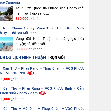
use Camping
Tour Vườn Quốc Gia Phước Bình 1 ngày khởi
hành lúc 9 giờ sáng,...
360,000
₫/ khách
ur Ninh Thuận 1 ngày: Vườn Tho – Hang Rái – Vịnh
h Hy – Đồi Cát Mũi Dinh
Vùng đất Ninh Thuận nơi nắng gió hòa
quyện; nổi tiếng với...
800,000
₫/ khách
UR DU LỊCH NINH THUẬN
TRỌN GÓI
ur Cần Thơ – Phan Rang – Tháp Chàm – VQG Phước
nh – Mũi Né 3N3Đ
00,000
₫/ khách
ur Cần Thơ – Phan Rang – VQG Phước Bình – Cắm
i Bên Suối 2 ngày 2 đêm
00,000
₫/ khách
ur Cần Thơ – Mũi Dinh – Tháp Chàm – VQG Phước