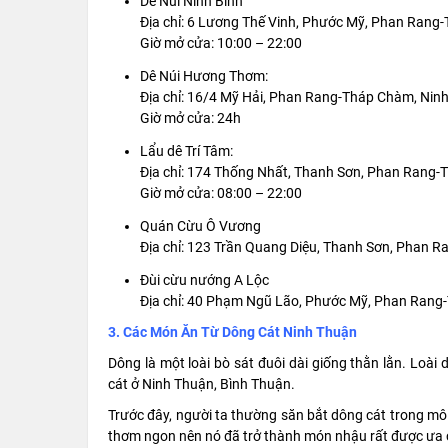
Dê Núi Ninh Bình
Địa chỉ: 6 Lương Thế Vinh, Phước Mỹ, Phan Rang
Giờ mở cửa: 10:00 – 22:00
Dê Núi Hương Thơm:
Địa chỉ: 16/4 Mỹ Hải, Phan Rang-Tháp Chàm, Nin
Giờ mở cửa: 24h
Lẩu dê Trí Tâm:
Địa chỉ: 174 Thống Nhất, Thanh Sơn, Phan Rang
Giờ mở cửa: 08:00 – 22:00
Quán Cừu Ô Vương
Địa chỉ: 123 Trần Quang Diệu, Thanh Sơn, Phan 
Đùi cừu nướng A Lộc
Địa chỉ: 40 Phạm Ngũ Lão, Phước Mỹ, Phan Rang
3. Các Món Ăn Từ Dông Cát Ninh Thuận
Dông là một loài bò sát đuôi dài giống thằn lằn. Loài
cát ở Ninh Thuận, Bình Thuận.
Trước đây, người ta thường săn bắt dông cát trong môi t
thơm ngon nên nó đã trở thành món nhậu rất được ưa c