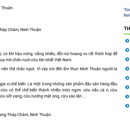
h Thuận
Tou
bui
TH
-Tháp Chàm, Ninh Thuận
 có khí hậu nóng, nắng nhiều, đồi núi hoang vu rất thích hợp để
 quy mô chăn nuôi cừu lớn nhất Việt Nam.
nên thịt chắc ngọt. Vì vậy nói đến ẩm thực Ninh Thuận người ta
p gia vị chế biến. Là một trong những sản phẩm đặc sản hàng đầu
 cừu có thể chế biến thành nhiều món ngon: cừu nấu cà ri, cừu
cừu sốt vang, cừu nướng mật ong, cừu xào lăn …
Rang-Tháp Chàm, Ninh Thuận.