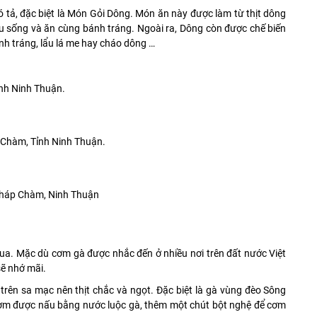
hó tả, đặc biệt là Món Gỏi Dông. Món ăn này được làm từ thịt dông
au sống và ăn cùng bánh tráng. Ngoài ra, Dông còn được chế biến
 tráng, lẩu lá me hay cháo dông …
nh Ninh Thuận.
 Chàm, Tỉnh Ninh Thuận.
Tháp Chàm, Ninh Thuận
ua. Mặc dù cơm gà được nhắc đến ở nhiều nơi trên đất nước Việt
sẽ nhớ mãi.
, trên sa mạc nên thịt chắc và ngọt. Đặc biệt là gà vùng đèo Sông
ơm được nấu bằng nước luộc gà, thêm một chút bột nghệ để cơm