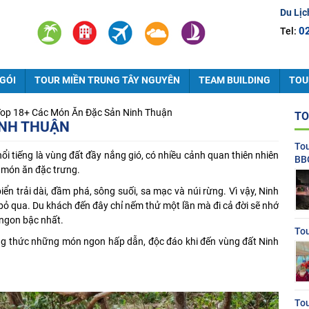
Du Lịc
0
Tel:
GÓI
TOUR MIỀN TRUNG TÂY NGUYÊN
TEAM BUILDING
TOU
op 18+ Các Món Ăn Đặc Sản Ninh Thuận
TO
INH THUẬN
To
i tiếng là vùng đất đầy nắng gió, có nhiều cảnh quan thiên nhiên
BB
g món ăn đặc trưng.
iển trải dài, đầm phá, sông suối, sa mạc và núi rừng. Vì vậy, Ninh
ỏ qua. Du khách đến đây chỉ nếm thử một lần mà đi cả đời sẽ nhớ
 ngon bậc nhất.
Tou
 thức những món ngon hấp dẫn, độc đáo khi đến vùng đất Ninh
To