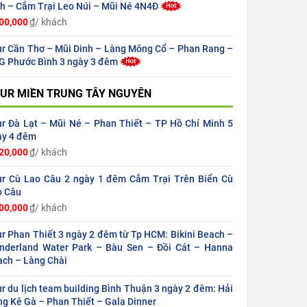
h – Cắm Trại Leo Núi – Mũi Né 4N4Đ
00,000
₫/ khách
r Cần Thơ – Mũi Dinh – Làng Mông Cổ – Phan Rang –
G Phước Bình 3 ngày 3 đêm
UR MIỀN TRUNG TÂY NGUYÊN
r Đà Lạt – Mũi Né – Phan Thiết – TP Hồ Chí Minh 5
ày 4 đêm
20,000
₫/ khách
ur Cù Lao Câu 2 ngày 1 đêm Cắm Trại Trên Biển Cù
o Câu
00,000
₫/ khách
r Phan Thiết 3 ngày 2 đêm từ Tp HCM: Bikini Beach –
nderland Water Park – Bàu Sen – Đồi Cát – Hanna
ach – Làng Chài
r du lịch team building Bình Thuận 3 ngày 2 đêm: Hải
g Kê Gà – Phan Thiết – Gala Dinner