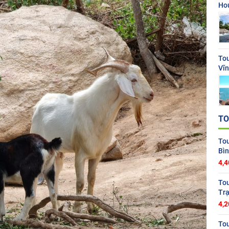
Ho
To
Vĩn
TO
To
Bì
4,4
To
Trạ
4,2
To