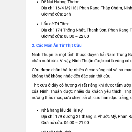
Dê Núi Hương Thơm:
Địa chỉ: 16/4 Mỹ Hải, Phan Rang-Tháp Chàm, Nin
Giờ mở cửa: 24h
Lẩu dê Trí Tâm:
Địa chỉ: 174 Thống Nhất, Thanh Sơn, Phan Rang
Giờ mở cửa: 08:00 – 22:00
2. Các Món Ăn Từ Thịt Cừu
Ninh Thuận là một tỉnh thuộc duyên hải Nam Trung Bộ,
chăn nuôi cừu. Vì vậy, Ninh Thuận được coi là vùng có
Cừu được chăn thả tự nhiên ở các vùng núi và sa mạc 
không thể không nhắc đến đặc sản thịt cừu.
Thịt cừu ở đây có hương vị rất riêng khi được tẩm ướ
của Ninh Thuận được nhiều du khách yêu thích. Thịt
nướng thảo mộc, cừu chiên sả ớt, cừu hầm đậu trắng, 
Nhà hàng lẩu dê Tài Ký
Địa chỉ: 179 đường 21 tháng 8, Phước Mỹ, Phan 
Giờ mở cửa: 06:00 – 21:00