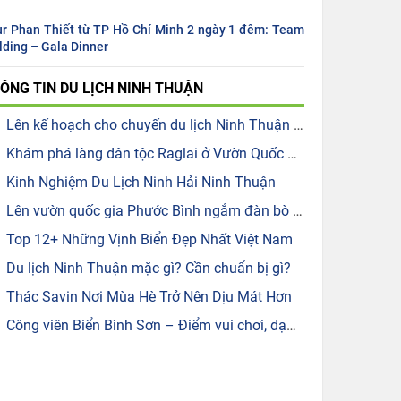
r Phan Thiết từ TP Hồ Chí Minh 2 ngày 1 đêm: Team
lding – Gala Dinner
ÔNG TIN
DU LỊCH NINH THUẬN
Lên kế hoạch cho chuyến du lịch Ninh Thuận 3 ngày 2 đêm hoàn hảo
Khám phá làng dân tộc Raglai ở Vườn Quốc gia Phước Bình
Kinh Nghiệm Du Lịch Ninh Hải Ninh Thuận
Lên vườn quốc gia Phước Bình ngắm đàn bò tót lai quý hiếm
Top 12+ Những Vịnh Biển Đẹp Nhất Việt Nam
Du lịch Ninh Thuận mặc gì? Cần chuẩn bị gì?
Thác Savin Nơi Mùa Hè Trở Nên Dịu Mát Hơn
Công viên Biển Bình Sơn – Điểm vui chơi, dạo biển và thư giãn lý tưởng