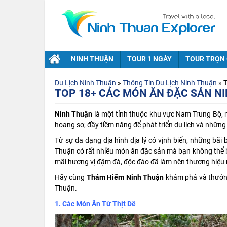
NINH THUẬN
TOUR 1 NGÀY
TOUR TRỌN 
Du Lịch Ninh Thuận
»
Thông Tin Du Lịch Ninh Thuận
»
T
TOP 18+ CÁC MÓN ĂN ĐẶC SẢN N
Ninh Thuận
là một tỉnh thuộc khu vực Nam Trung Bộ, nổ
hoang sơ, đầy tiềm năng để phát triển du lịch và nhữn
Từ sự đa dạng địa hình địa lý có vịnh biển, những bãi b
Thuận có rất nhiều món ăn đặc sản mà bạn không thể b
mãi hương vị đậm đà, độc đáo đã làm nên thương hiệu
Hãy cùng
Thám Hiểm Ninh Thuận
khám phá và thưởng
Thuận.
1. Các Món Ăn Từ Thịt Dê